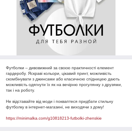
Футболки – дивовижний за своєю практичності елемент
гардеробу. Яскраві кольори, цікавий принт, можливість
скомбінувати з джинсами або класичною спідницею дають
можливість одягнути їх як на вечірню прогулянку з друзями,
так і на роботу.
Не відставайте від моди і покваптеся придбати стильну
футболку в інтернет-магазині, не виходячи з дому!
https://minimalka.com/g10818213-futbolki-zhenskie