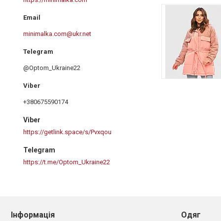
minimalka.com@ukr.net
@Optom_Ukraine22
+380675590174
Viber
https://getlink.space/s/Pvxqou
Telegram
https://t.me/Optom_Ukraine22
Інформація
Одяг