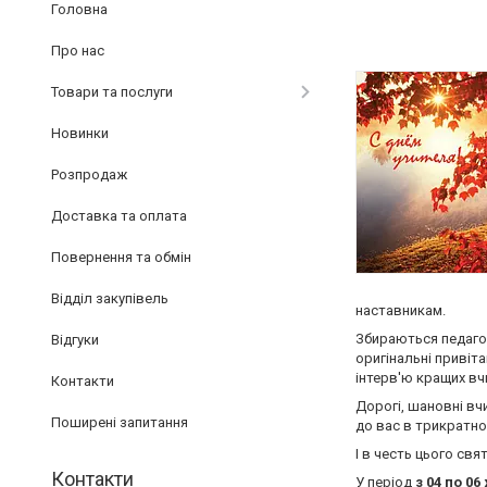
Головна
Про нас
Товари та послуги
Новинки
Розпродаж
Доставка та оплата
Повернення та обмін
Відділ закупівель
наставникам.
Збираються педагог
Відгуки
оригінальні привіта
інтерв'ю кращих вчи
Контакти
Дорогі, шановні вч
Поширені запитання
до вас в трикратном
І в честь цього свя
Контакти
У період
з 04 по 06