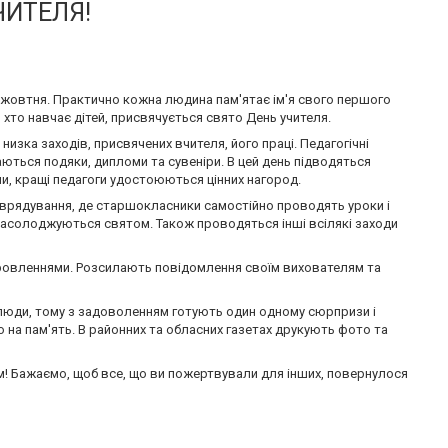
ЧИТЕЛЯ!
у жовтня. Практично кожна людина пам'ятає ім'я свого першого
 хто навчає дітей, присвячується свято День учителя.
изка заходів, присвячених вчителя, його праці. Педагогічні
аються подяки, дипломи та сувеніри. В цей день підводяться
ми, кращі педагоги удостоюються цінних нагород.
оврядування, де старшокласники самостійно проводять уроки і
насолоджуються святом. Також проводяться інші всілякі заходи
оровленнями. Розсилають повідомлення своїм вихователям та
 люди, тому з задоволенням готують один одному сюрпризи і
то на пам'ять. В районних та обласних газетах друкують фото та
том! Бажаємо, щоб все, що ви пожертвували для інших, повернулося