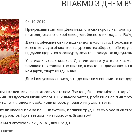
ВІТАЄМО З ДНЕМ В
04. 10. 2019
Прекрасний і світлий День педагога святкують на початк
вчителя, класного керівника, улюбленого викладача. Всім,
Дане професійне свято відзначають урочисто. Проходить н
колективи зустрічаються на урочистих зборах, де їм вруч
підсумки щорічного конкурсу «Вчитель року». За підсумка
У навчальних закладах до Дня вчителя готують день сам
замінюють керівництво школи, а вчителі відпочивають і 
концерти, спартакіади, Квни.
Діти і випускники приходять до школи з квітами та позд
ічні колективи і за святковим столом. Вчителі, більшою мірою, творчі
ння. Згадуються цікаві історії зі шкільного життя, робляться спільні фо
телів, які внесли особливий внесок у педагогічну діяльність.
ителі! Спасибі вам за ваш шляхетний, великий труд. Вітаємо вас зі свя
у розмірі. Терпіння вам і життєвих сил. Зі святом!
та ми підготували акцію на цілих ТРИ дні.
 жовтня
: