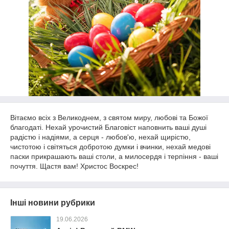
Вітаємо всіх з Великоднем, з святом миру, любові та Божої
благодаті. Нехай урочистий Благовіст наповнить ваші душі
радістю і надіями, а серця - любов'ю, нехай щирістю,
чистотою і світяться добротою думки і вчинки, нехай медові
паски прикрашають ваші столи, а милосердя і терпіння - ваші
почуття. Щастя вам! Христос Воскрес!
Інші новини рубрики
19.06.2026