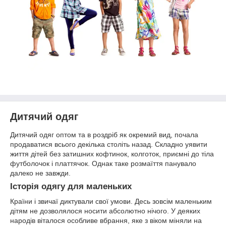
Дитячий одяг
Дитячий одяг оптом та в роздріб як окремий вид, почала
продаватися всього декілька століть назад. Складно уявити
життя дітей без затишних кофтинок, колготок, приємні до тіла
футболочок і платтячок. Однак таке розмаїття панувало
далеко не завжди.
Історія одягу для маленьких
Країни і звичаї диктували свої умови. Десь зовсім маленьким
дітям не дозволялося носити абсолютно нічого. У деяких
народів віталося особливе вбрання, яке з віком міняли на