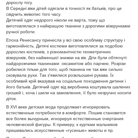
дорослу тогу.
В Середні віки дітей одягали в точності як батьків, про це
свідчить живопис того часу.
Дитячий одяг недорого ніколи не варта, тому що
виготовлялася з найкращою тканини з дорогими візерунками
ручної роботи.
Епоха Ренесансу принесла у всі свою особливу структуру і
гармонійність. Дитячі костюми виготовлялися за подобою
дорослих костюмів, з різноманітністю геометричних
візерунків, без найменшої знижки на вік. Діти були обтягнуті
найдорожчими тканинами: оксамитом або парчею. Розрізи
робилися тільки для того, щоб тканина не так вже сильно
сковувала рухи. Так з'явилися розкльошені рукава. Їх
особливий крій вказував на соціальне походження дитини і
його батьків. Дитячий одяг від виробника коштувала шалених
грошей і, хоча і шили на замовлення, її було незручно носити
діток.
В XVI веке детская мода продолжает игнорировать
естественные потребности в комфорте. Пошив становится
все более вычурным, игнорируя естественные очертания
человеческой фигуры. К примеру, к курткам мальчиков
пришивались искусственные «гусиные» животы и пр.