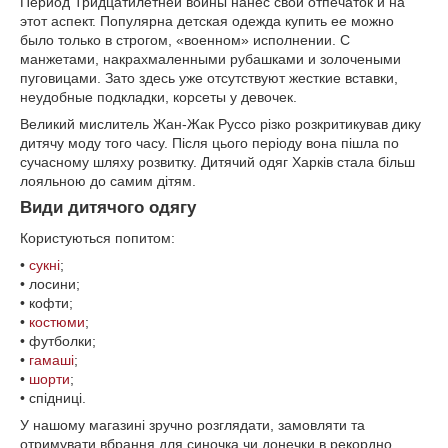
Период Тридцатилетней войны нанес свой отпечаток и на
этот аспект. Популярна детская одежда купить ее можно
было только в строгом, «военном» исполнении. С
манжетами, накрахмаленными рубашками и золочеными
пуговицами. Зато здесь уже отсутствуют жесткие вставки,
неудобные подкладки, корсеты у девочек.
Великий мислитель Жан-Жак Руссо різко розкритикував дику
дитячу моду того часу. Після цього періоду вона пішла по
сучасному шляху розвитку. Дитячий одяг Харків стала більш
лояльною до самим дітям.
Види дитячого одягу
Користуються попитом:
•
сукні
;
• лосини;
• кофти;
•
костюми
;
• футболки;
•
гамаші
;
•
шорти
;
• спідниці.
У нашому магазині зручно розглядати, замовляти та
отримувати вбрання для синочка чи донечки в рекордно