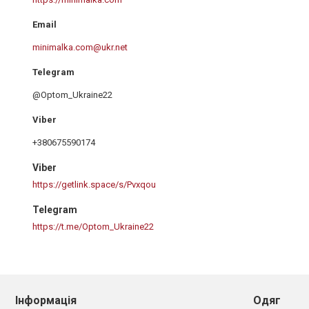
minimalka.com@ukr.net
@Optom_Ukraine22
+380675590174
Viber
https://getlink.space/s/Pvxqou
Telegram
https://t.me/Optom_Ukraine22
Інформація
Одяг