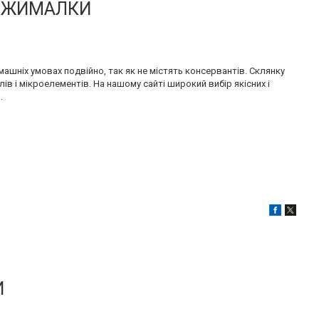
ВИЖИМАЛКИ
омашніх умовах подвійно, так як не містять консервантів. Склянку
лів і мікроелементів. На нашому сайті широкий вибір якісних і
.
И