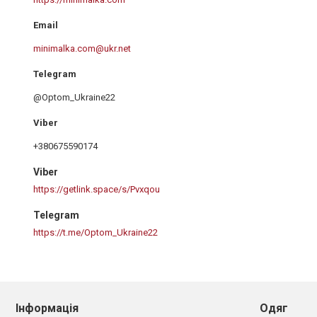
minimalka.com@ukr.net
@Optom_Ukraine22
+380675590174
Viber
https://getlink.space/s/Pvxqou
Telegram
https://t.me/Optom_Ukraine22
Інформація
Одяг