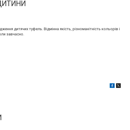
 ДИТИНИ
дження дитячих туфель. Відмінна якість, різноманітність кольорів і
оли завчасно.
И