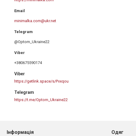
minimalka.com@ukr.net
@Optom_Ukraine22
+380675590174
Viber
https://getlink.space/s/Pvxqou
Telegram
https://t.me/Optom_Ukraine22
Інформація
Одяг