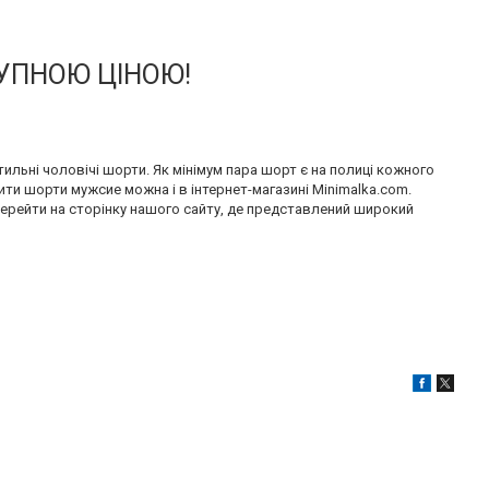
УПНОЮ ЦІНОЮ!
ильні чоловічі шорти. Як мінімум пара шорт є на полиці кожного
ити шорти мужсие можна і в інтернет-магазині Minimalka.com.
перейти на сторінку нашого сайту, де представлений широкий