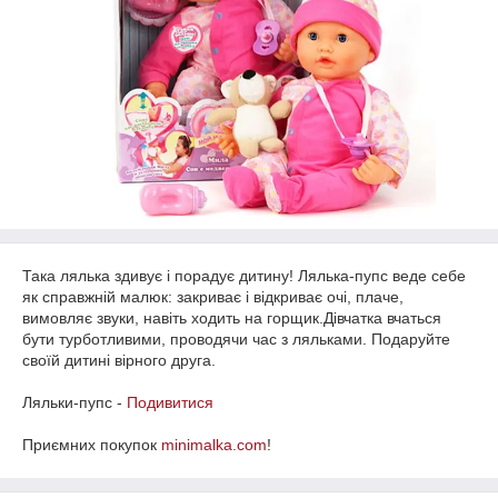
Така лялька здивує і порадує дитину! Лялька-пупс веде себе
як справжній малюк: закриває і відкриває очі, плаче,
вимовляє звуки, навіть ходить на горщик.Дівчатка вчаться
бути турботливими, проводячи час з ляльками. Подаруйте
своїй дитині вірного друга.
Ляльки-пупс -
Подивитися
Приємних покупок
minimalka.com
!