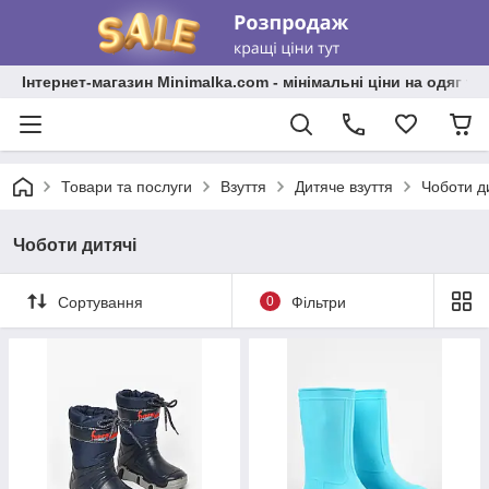
Інтернет-магазин Minimalka.com - мінімальні ціни на одяг та
Товари та послуги
Взуття
Дитяче взуття
Чоботи д
Чоботи дитячі
Сортування
0
Фільтри